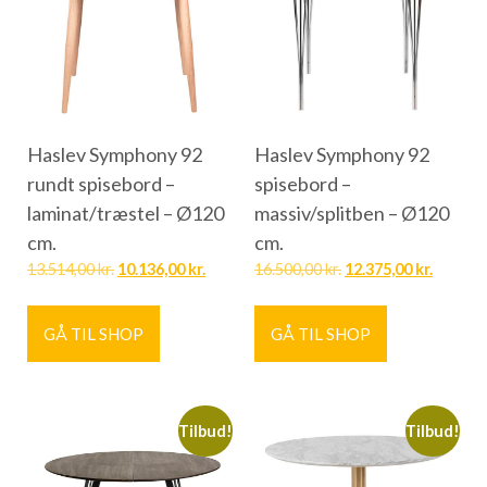
Haslev Symphony 92
Haslev Symphony 92
rundt spisebord –
spisebord –
laminat/træstel – Ø120
massiv/splitben – Ø120
cm.
cm.
13.514,00
kr.
10.136,00
kr.
16.500,00
kr.
12.375,00
kr.
GÅ TIL SHOP
GÅ TIL SHOP
Tilbud!
Tilbud!