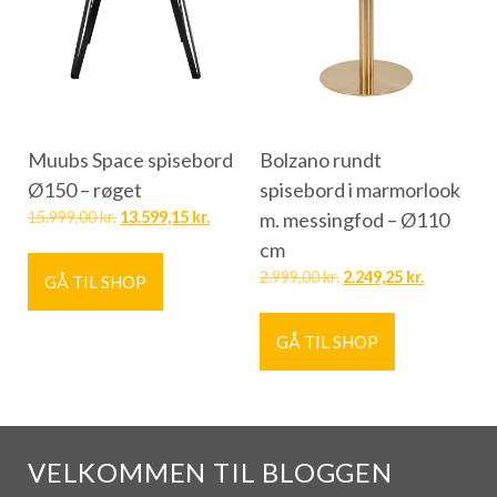
Muubs Space spisebord
Bolzano rundt
Ø150 – røget
spisebord i marmorlook
15.999,00
kr.
13.599,15
kr.
m. messingfod – Ø110
cm
2.999,00
kr.
2.249,25
kr.
GÅ TIL SHOP
GÅ TIL SHOP
VELKOMMEN TIL BLOGGEN