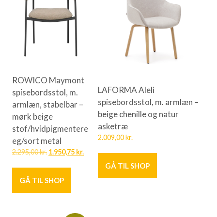
ROWICO Maymont
LAFORMA Aleli
spisebordsstol, m.
spisebordsstol, m. armlæn –
armlæn, stabelbar –
beige chenille og natur
mørk beige
asketræ
stof/hvidpigmentere
2.009,00
kr.
eg/sort metal
2.295,00
kr.
1.950,75
kr.
GÅ TIL SHOP
GÅ TIL SHOP