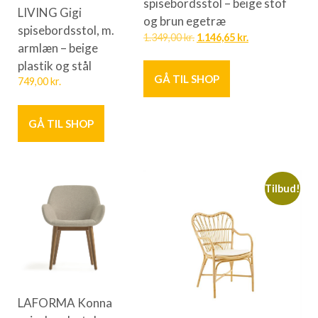
spisebordsstol – beige stof
LIVING Gigi
og brun egetræ
spisebordsstol, m.
1.349,00
kr.
1.146,65
kr.
armlæn – beige
plastik og stål
GÅ TIL SHOP
749,00
kr.
GÅ TIL SHOP
Tilbud!
LAFORMA Konna