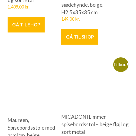
sædehynde, beige,
1.409,00
kr.
H2,5x35x35 cm
149,00
kr.
GÅ TIL SHOP
GÅ TIL SHOP
Tilbud!
MICADONI Limmen
Maureen,
spisebordsstol – beige fløjl og
Spisebordsstole med
sort metal
armlæn, beige