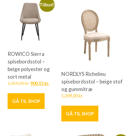
Tilbud!
ROWICO Sierra
spisebordsstol –
beige polyester og
NORDLYS Richelieu
sort metal
spisebordsstol – beige stof
1.059,00
kr.
900,15
kr.
og gummitræ
1.209,00
kr.
GÅ TIL SHOP
GÅ TIL SHOP