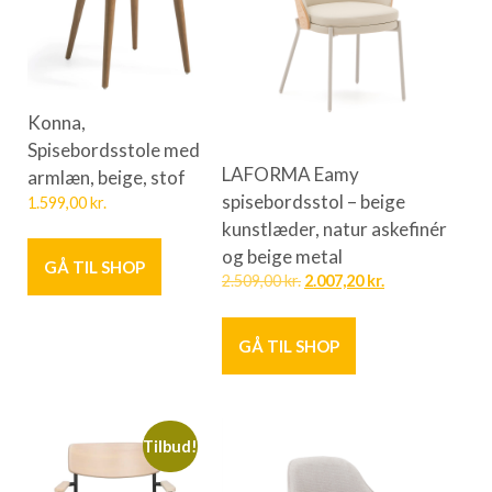
Konna,
Spisebordsstole med
LAFORMA Eamy
armlæn, beige, stof
spisebordsstol – beige
1.599,00
kr.
kunstlæder, natur askefinér
og beige metal
GÅ TIL SHOP
2.509,00
kr.
2.007,20
kr.
GÅ TIL SHOP
Tilbud!