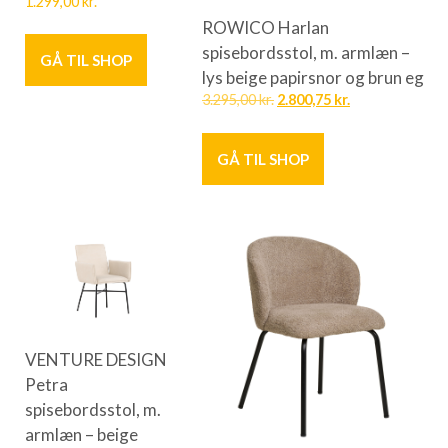
1.299,00
kr.
ROWICO Harlan
spisebordsstol, m. armlæn –
GÅ TIL SHOP
lys beige papirsnor og brun eg
3.295,00
kr.
2.800,75
kr.
GÅ TIL SHOP
VENTURE DESIGN
Petra
spisebordsstol, m.
armlæn – beige