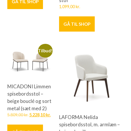
GÅ TIL SHOP
1.099,00
kr.
GÅ TIL SHOP
Tilbud!
MICADONI Limmen
spisebordsstol –
beige bouclé og sort
metal (sæt med 2)
5.809,00
kr.
5.228,10
kr.
LAFORMA Nelida
spisebordsstol, m. armlæn –