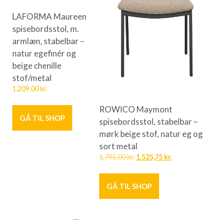
LAFORMA Maureen
spisebordsstol, m.
armlæn, stabelbar –
natur egefinér og
beige chenille
stof/metal
1.209,00
kr.
ROWICO Maymont
GÅ TIL SHOP
spisebordsstol, stabelbar –
mørk beige stof, natur eg og
sort metal
1.795,00
kr.
1.525,75
kr.
GÅ TIL SHOP