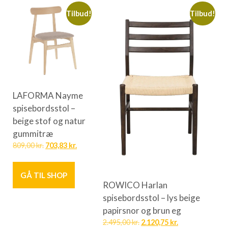
Tilbud!
Tilbud!
LAFORMA Nayme
spisebordsstol –
beige stof og natur
gummitræ
809,00
kr.
703,83
kr.
GÅ TIL SHOP
ROWICO Harlan
spisebordsstol – lys beige
papirsnor og brun eg
2.495,00
kr.
2.120,75
kr.