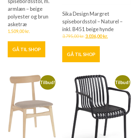
spisebordsstol, m.
armlæn – beige
Sika Design Margret
polyester og brun
spisebordsstol – Naturel –
asketræ
inkl. B451 beige hynde
1.509,00
kr.
3.795,00
kr.
3.036,00
kr.
GÅ TIL SHOP
GÅ TIL SHOP
Tilbud!
Tilbud!