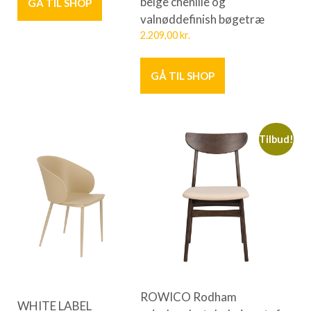
beige chenille og
GÅ TIL SHOP
valnøddefinish bøgetræ
2.209,00
kr.
GÅ TIL SHOP
Tilbud!
ROWICO Rodham
WHITE LABEL