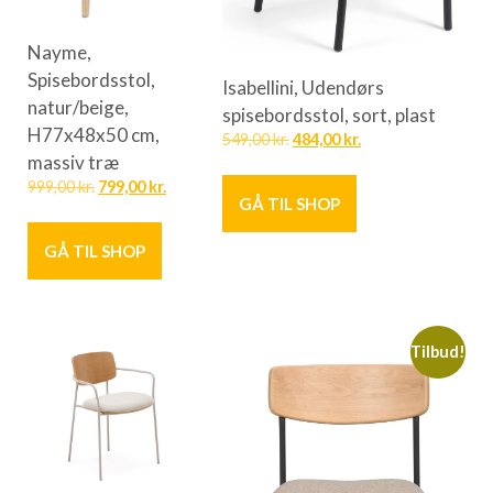
Nayme,
Spisebordsstol,
Isabellini, Udendørs
natur/beige,
spisebordsstol, sort, plast
H77x48x50 cm,
549,00
kr.
484,00
kr.
massiv træ
999,00
kr.
799,00
kr.
GÅ TIL SHOP
GÅ TIL SHOP
Tilbud!