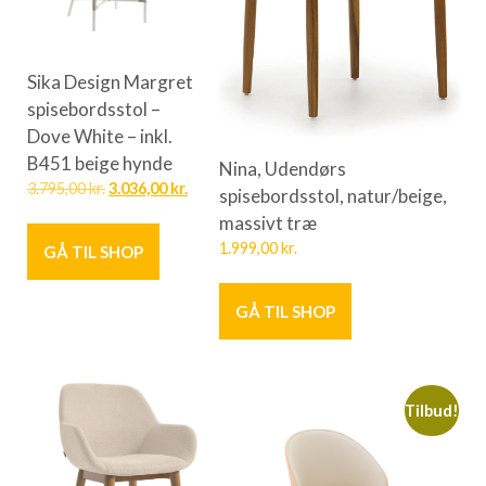
Sika Design Margret
spisebordsstol –
Dove White – inkl.
B451 beige hynde
Nina, Udendørs
3.795,00
kr.
3.036,00
kr.
spisebordsstol, natur/beige,
massivt træ
1.999,00
kr.
GÅ TIL SHOP
GÅ TIL SHOP
Tilbud!