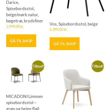
Darice,
Spisebordsstol,
beige/mørk natur,
bøgetræ, krydsfiner
Vos, Spisebordsstol, beige
1.999,00
kr.
1.399,00
kr.
GÅ TIL SHOP
GÅ TIL SHOP
Tilbud!
Tilbud!
MICADONI Limmen
spisebordsstol –
grøn og beige fløjl