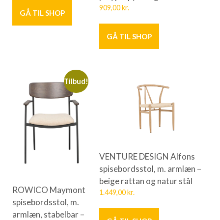
909,00
kr.
GÅ TIL SHOP
GÅ TIL SHOP
Tilbud!
VENTURE DESIGN Alfons
spisebordsstol, m. armlæn –
beige rattan og natur stål
ROWICO Maymont
1.449,00
kr.
spisebordsstol, m.
armlæn, stabelbar –