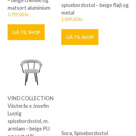
spisebordsstol – beige fløjl og
matsort aluminium
metal
1.799,00
kr.
1.009,00
kr.
GÅ TIL SHOP
GÅ TIL SHOP
VIND COLLECTION
Västerås x Josefin
Lustig
spisebordsstol, m.
armlæn – beige PU
Sora, Spisebordsstol
og sort stål