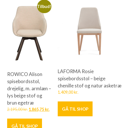
Tilbud!
LAFORMA Rosie
ROWICO Alison
spisebordsstol – beige
spisebordsstol,
chenille stof og natur asketræ
drejelig, m. armlæn –
1.409,00
kr.
lys beige stof og
brun egetræ
GÅ TIL SHOP
2.195,00
kr.
1.865,75
kr.
GÅ TIL SHOP