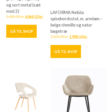
og sort metal (sæt
med 2)
LAFORMA Nelida
5.409,00
kr.
4.868,10
kr.
spisebordsstol, m. armlæn –
beige chenille og natur
bøgetræ
GÅ TIL SHOP
2.209,00
kr.
1.988,10
kr.
GÅ TIL SHOP