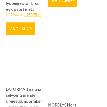
GÅ TIL SHOP
lys beige stof, brun
eg og sort metal
2.295,00
kr.
1.950,75
kr.
GÅ TIL SHOP
LAFORMA Tissiana
selvcentrerende
drejestol, m. armlæn
NORDLYS Nora
– beige chenille og