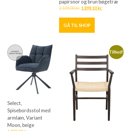
papirsnor og brun bøgetræ
2.109,00
kr.
1.898,10
kr.
GÅ TIL SHOP
Tilbud!
Select,
Spisebordsstol med
armlæn, Variant
Moon, beige