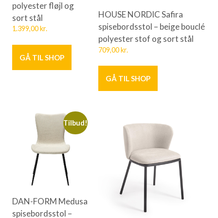
polyester fløjl og
HOUSE NORDIC Safira
sort stål
spisebordsstol – beige bouclé
1.399,00
kr.
polyester stof og sort stål
709,00
kr.
GÅ TIL SHOP
GÅ TIL SHOP
Tilbud!
DAN-FORM Medusa
spisebordsstol –