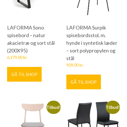
LAFORMA Sono
LAFORMA Surpik
spisebord – natur
spisebordsstol, m.
akacietræ og sort stål
hynde i syntetisk læder
(200X95)
– sort polypropylen og
6.279,00
kr.
stål
909,00
kr.
GÅ TIL SHOP
GÅ TIL SHOP
Tilbud!
Tilbud!