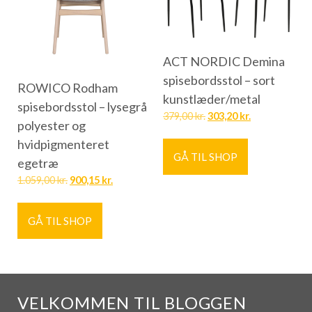
ACT NORDIC Demina
spisebordsstol – sort
ROWICO Rodham
kunstlæder/metal
spisebordsstol – lysegrå
379,00
kr.
303,20
kr.
polyester og
hvidpigmenteret
GÅ TIL SHOP
egetræ
1.059,00
kr.
900,15
kr.
GÅ TIL SHOP
VELKOMMEN TIL BLOGGEN