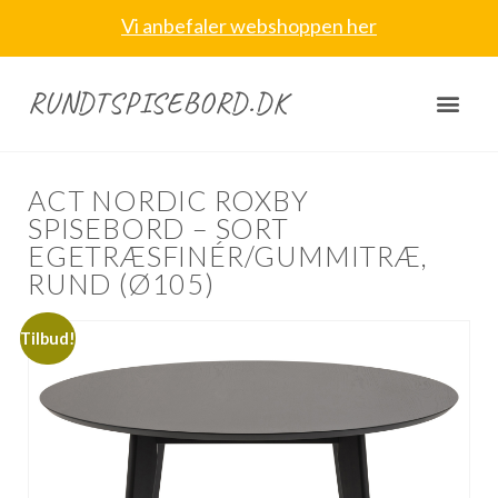
Vi anbefaler webshoppen her
RUNDTSPISEBORD.DK
ACT NORDIC ROXBY
SPISEBORD – SORT
EGETRÆSFINÉR/GUMMITRÆ,
RUND (Ø105)
Tilbud!