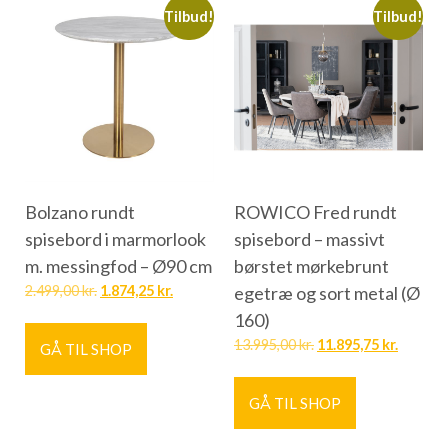
Tilbud!
Tilbud!
Bolzano rundt
ROWICO Fred rundt
spisebord i marmorlook
spisebord – massivt
m. messingfod – Ø90 cm
børstet mørkebrunt
2.499,00
kr.
1.874,25
kr.
egetræ og sort metal (Ø
160)
13.995,00
kr.
11.895,75
kr.
GÅ TIL SHOP
GÅ TIL SHOP