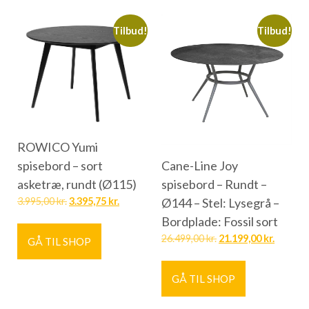
Tilbud!
Tilbud!
ROWICO Yumi
spisebord – sort
Cane-Line Joy
asketræ, rundt (Ø115)
spisebord – Rundt –
3.995,00
kr.
3.395,75
kr.
Ø144 – Stel: Lysegrå –
Bordplade: Fossil sort
26.499,00
kr.
21.199,00
kr.
GÅ TIL SHOP
GÅ TIL SHOP