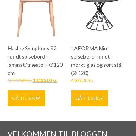
Haslev Symphony 92
LAFORMA Niut
rundt spisebord –
spisebord, rundt –
laminat/træstel – Ø120
mørkt glas og sort stål
cm.
(Ø 120)
13.514,00
kr.
10.136,00
kr.
4.079,00
kr.
GÅ TIL SHOP
GÅ TIL SHOP
VELKOMMEN TIL BLOGGEN