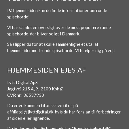
På hjemmesiden kan du finde informationer om runde
spiseborde!
Vi har samlet en oversigt over de mest populære runde
spiseborde, der bliver solgt i Danmark.
Så slipper du for at skulle sammenligne et utal af
hjemmesider med runde spiseborde. Vi hjælper dig på vej!
HJEMMESIDEN EJES AF
Lytt Digital ApS
Jagtvej 215 A, 9. 2100 Kbh Ø
CVR nr.: 36537930
Du er velkommen til at skrive til os på
affiliate[@]lyttdigital.dk, hvis du har forslag til forbedringer
af siden eller lignende.
Du bedes mærke din henvendelse: “Rundtspisebord.dk”