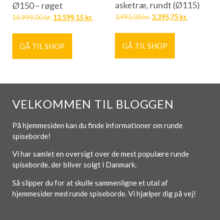
asketræ, rundt (Ø115)
Ø150 – røget
3.995,00
kr.
3.395,75
kr.
15.999,00
kr.
13.599,15
kr.
GÅ TIL SHOP
GÅ TIL SHOP
VELKOMMEN TIL BLOGGEN
På hjemmesiden kan du finde informationer om runde
spiseborde!
Vi har samlet en oversigt over de mest populære runde
spiseborde, der bliver solgt i Danmark.
Så slipper du for at skulle sammenligne et utal af
hjemmesider med runde spiseborde. Vi hjælper dig på vej!