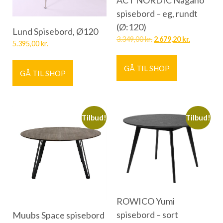
ACT NORDIC Nagano
spisebord – eg, rundt
(Ø:120)
Lund Spisebord, Ø120
3.349,00
kr.
2.679,20
kr.
5.395,00
kr.
GÅ TIL SHOP
GÅ TIL SHOP
Tilbud!
Tilbud!
ROWICO Yumi
spisebord – sort
Muubs Space spisebord