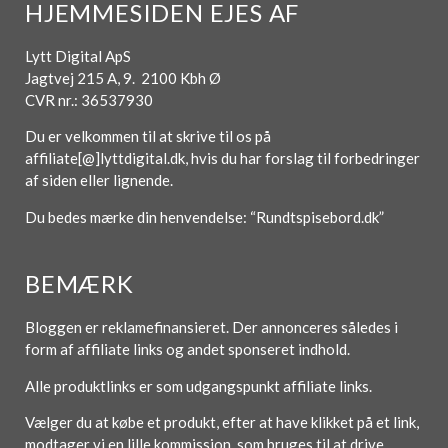
HJEMMESIDEN EJES AF
Lytt Digital ApS
Jagtvej 215 A, 9. 2100 Kbh Ø
CVR nr.: 36537930
Du er velkommen til at skrive til os på
affiliate[@]lyttdigital.dk, hvis du har forslag til forbedringer
af siden eller lignende.
Du bedes mærke din henvendelse: “Rundtspisebord.dk”
BEMÆRK
Bloggen er reklamefinansieret. Der annonceres således i
form af affiliate links og andet sponseret indhold.
Alle produktlinks er som udgangspunkt affiliate links.
Vælger du at købe et produkt, efter at have klikket på et link,
modtager vi en lille kommission, som bruges til at drive