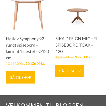
Haslev Symphony 92
SIKA DESIGN MICHEL
rundt spisebord –
SPISEBORD TEAK –
laminat/træstel – Ø120
120
cm.
11.995,00
kr.
9.775,00
kr.
13.514,00
kr.
10.136,00
kr.
GÅ TIL SHOP
GÅ TIL SHOP
VELKOMMEN TIL BLOGGEN