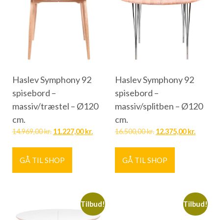
Haslev Symphony 92
Haslev Symphony 92
spisebord –
spisebord –
massiv/træstel – Ø120
massiv/splitben – Ø120
cm.
cm.
14.969,00
kr.
11.227,00
kr.
16.500,00
kr.
12.375,00
kr.
GÅ TIL SHOP
GÅ TIL SHOP
Tilbud!
Tilbud!