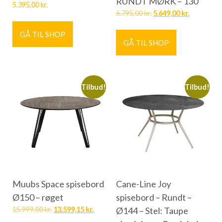
RUNDT MØRK – 130
5.395,00
kr.
6.795,00
kr.
5.649,00
kr.
GÅ TIL SHOP
GÅ TIL SHOP
Tilbud!
Tilbud!
Muubs Space spisebord
Cane-Line Joy
Ø150 – røget
spisebord – Rundt –
15.999,00
kr.
13.599,15
kr.
Ø144 – Stel: Taupe