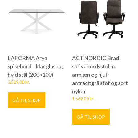
LAFORMA Arya
ACT NORDIC Brad
spisebord – klar glas og
skrivebordsstol m.
hvid stål (200×100)
armlæn og hjul –
3.519,00
kr.
antracitgrå stof og sort
nylon
1.569,00
kr.
GÅ TIL SHOP
GÅ TIL SHOP