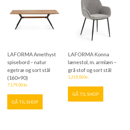
LAFORMA Amethyst
LAFORMA Konna
spisebord – natur
lænestol, m. armlæn –
egetræ og sort stål
grå stof og sort stål
(160×90)
1.219,00
kr.
7.179,00
kr.
GÅ TIL SHOP
GÅ TIL SHOP