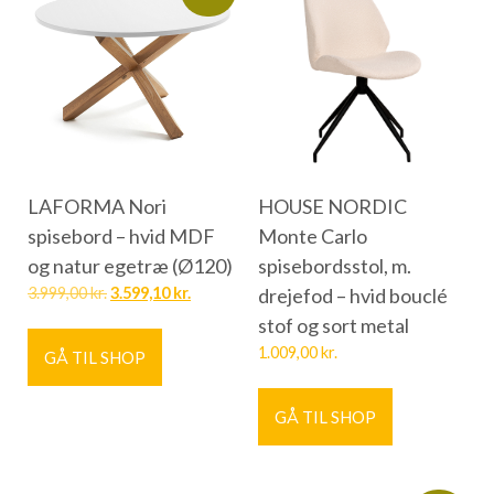
LAFORMA Nori
HOUSE NORDIC
spisebord – hvid MDF
Monte Carlo
og natur egetræ (Ø120)
spisebordsstol, m.
3.999,00
kr.
3.599,10
kr.
drejefod – hvid bouclé
stof og sort metal
1.009,00
kr.
GÅ TIL SHOP
GÅ TIL SHOP