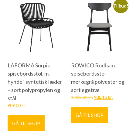
Tilbud!
LAFORMA Surpik
ROWICO Rodham
spisebordsstol, m.
spisebordsstol –
hynde i syntetisk læder
mørkegrå polyester og
– sort polypropylen og
sort egetræ
stål
1.059,00
kr.
900,15
kr.
909,00
kr.
GÅ TIL SHOP
GÅ TIL SHOP