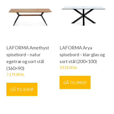
LAFORMA Amethyst
LAFORMA Arya
spisebord – natur
spisebord – klar glas og
egetræ og sort stål
sort stål (200×100)
(160×90)
3.519,00
kr.
7.179,00
kr.
GÅ TIL SHOP
GÅ TIL SHOP