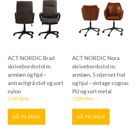
ACT NORDIC Brad
ACT NORDIC Nora
skrivebordsstol m.
skrivebordsstol m.
armlæn og hjul –
armlæn, 5 stjernet fod
antracitgrå stof og sort
og hjul – vintage cognac
nylon
PU og sort metal
1.569,00
kr.
1.509,00
kr.
GÅ TIL SHOP
GÅ TIL SHOP