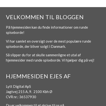
VELKOMMEN TIL BLOGGEN
På hjemmesiden kan du finde informationer om runde
spiseborde!
Vi har samlet en oversigt over de mest populære runde
spiseborde, der bliver solgt i Danmark.
Så slipper du for at skulle sammenligne et utal af
hjemmesider med runde spiseborde. Vi hjælper dig på vej!
HJEMMESIDEN EJES AF
Lytt Digital ApS
Jagtvej 215 A, 9. 2100 Kbh Ø
CVR nr.: 36537930
Du er velkommen til at skrive til os på