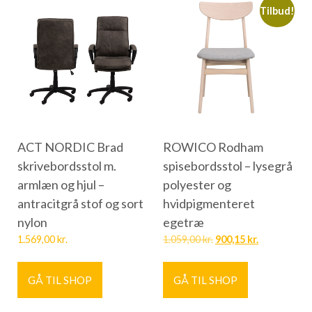
Tilbud!
ACT NORDIC Brad
ROWICO Rodham
skrivebordsstol m.
spisebordsstol – lysegrå
armlæn og hjul –
polyester og
antracitgrå stof og sort
hvidpigmenteret
nylon
egetræ
1.569,00
kr.
1.059,00
kr.
900,15
kr.
GÅ TIL SHOP
GÅ TIL SHOP