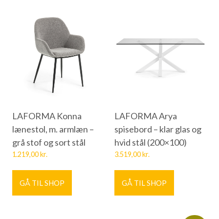
LAFORMA Konna
LAFORMA Arya
lænestol, m. armlæn –
spisebord – klar glas og
grå stof og sort stål
hvid stål (200×100)
1.219,00
kr.
3.519,00
kr.
GÅ TIL SHOP
GÅ TIL SHOP