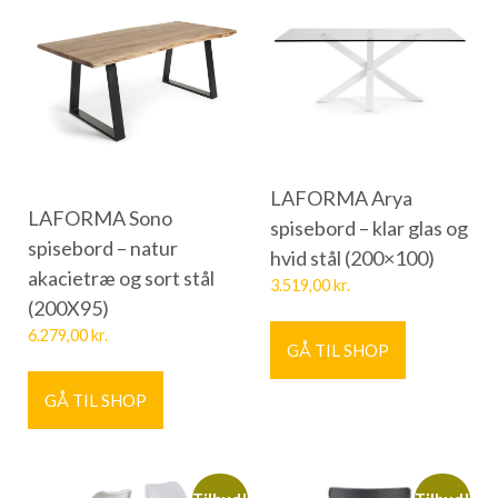
LAFORMA Arya
LAFORMA Sono
spisebord – klar glas og
spisebord – natur
hvid stål (200×100)
akacietræ og sort stål
3.519,00
kr.
(200X95)
6.279,00
kr.
GÅ TIL SHOP
GÅ TIL SHOP