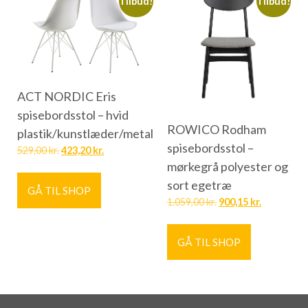
Tilbud!
Tilbud!
ACT NORDIC Eris
spisebordsstol – hvid
ROWICO Rodham
plastik/kunstlæder/metal
spisebordsstol –
529,00
kr.
423,20
kr.
mørkegrå polyester og
sort egetræ
GÅ TIL SHOP
1.059,00
kr.
900,15
kr.
GÅ TIL SHOP