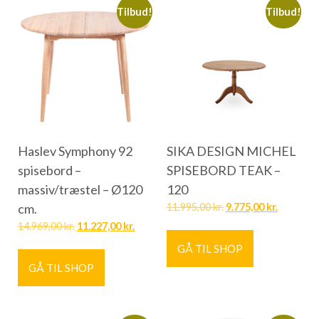
Tilbud!
Tilbud!
Haslev Symphony 92
SIKA DESIGN MICHEL
spisebord –
SPISEBORD TEAK –
massiv/træstel – Ø120
120
cm.
11.995,00
kr.
9.775,00
kr.
14.969,00
kr.
11.227,00
kr.
GÅ TIL SHOP
GÅ TIL SHOP