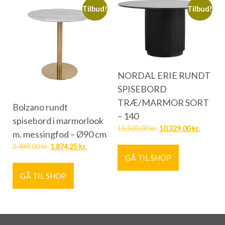
Tilbud!
Tilbud!
NORDAL ERIE RUNDT
SPISEBORD
TRÆ/MARMOR SORT
Bolzano rundt
– 140
spisebord i marmorlook
15.500,00
kr.
10.329,00
kr.
m. messingfod – Ø90 cm
2.499,00
kr.
1.874,25
kr.
GÅ TIL SHOP
GÅ TIL SHOP