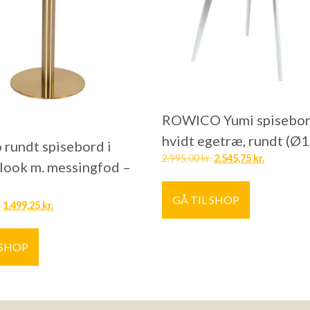
ROWICO Yumi spisebor
hvidt egetræ, rundt (Ø
 rundt spisebord i
2.995,00
kr.
2.545,75
kr.
ook m. messingfod –
GÅ TIL SHOP
.
1.499,25
kr.
 SHOP