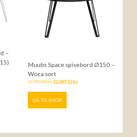
d –
115)
Muubs Space spisebord Ø150 –
Woca sort
12.999,00
kr.
11.049,15
kr.
GÅ TIL SHOP