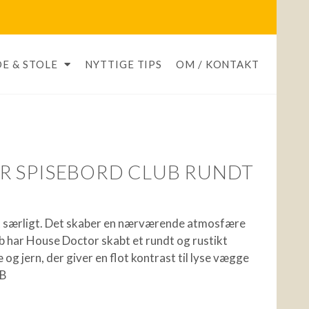
E & STOLE
NYTTIGE TIPS
OM / KONTAKT
R SPISEBORD CLUB RUNDT
lt særligt. Det skaber en nærværende atmosfære
ub har House Doctor skabt et rundt og rustikt
g jern, der giver en flot kontrast til lyse vægge
 B