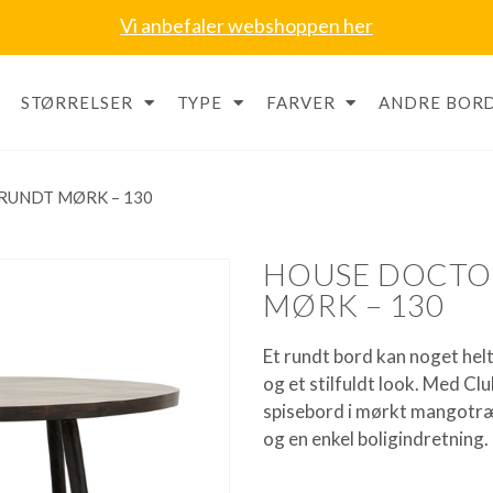
Vi anbefaler webshoppen her
STØRRELSER
TYPE
FARVER
ANDRE BORD
RUNDT MØRK – 130
HOUSE DOCTO
MØRK – 130
Et rundt bord kan noget he
og et stilfuldt look. Med Cl
spisebord i mørkt mangotræ o
og en enkel boligindretning.