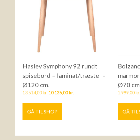
Haslev Symphony 92 rundt
Bolzano
spisebord – laminat/træstel –
marmorl
Ø120 cm.
Ø70 cm
13.514,00
kr.
10.136,00
kr.
1.999,00
kr
GÅ TIL SHOP
GÅ TIL