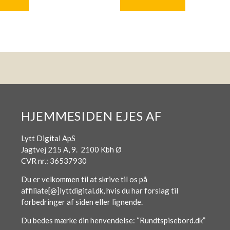
HJEMMESIDEN EJES AF
Lytt Digital ApS
Jagtvej 215 A, 9. 2100 Kbh Ø
CVR nr.: 36537930
Du er velkommen til at skrive til os på
affiliate[@]lyttdigital.dk, hvis du har forslag til
forbedringer af siden eller lignende.
Du bedes mærke din henvendelse: “Rundtspisebord.dk”