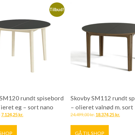
Tilbud!
SM120 rundt spisebord
Skovby SM112 rundt sp
ieret eg – sort nano
– olieret valnød m. sort
.
7.124,25
kr.
24.499,00
kr.
18.374,25
kr.
 SHOP
GÅ TIL SHOP