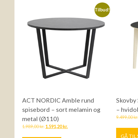
Tilbud!
ACT NORDIC Amble rund
Skovby 
spisebord – sort melamin og
– hvidol
9.499,00
kr
metal (Ø110)
1.989,00
kr.
1.591,20
kr.
GÅ TIL