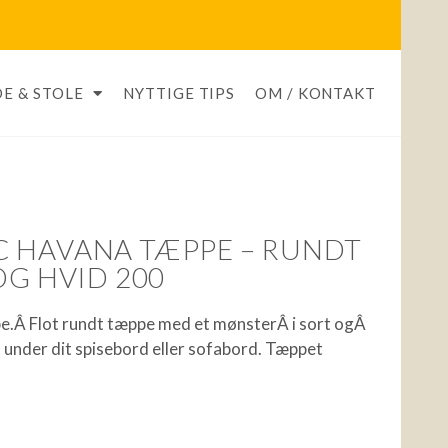
E & STOLE
NYTTIGE TIPS
OM / KONTAKT
 HAVANA TÆPPE – RUNDT
OG HVID 200
.Â Flot rundt tæppe med et mønsterÂ i sort ogÂ
 under dit spisebord eller sofabord. Tæppet