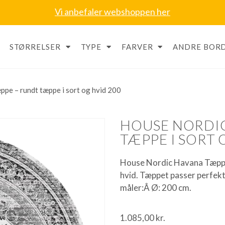
Vi anbefaler webshoppen her
STØRRELSER
TYPE
FARVER
ANDRE BORD
pe – rundt tæppe i sort og hvid 200
HOUSE NORDIC
TÆPPE I SORT 
House Nordic Havana Tæppe
hvid. Tæppet passer perfekt
måler:Â Ø: 200 cm.
1.085,00
kr.