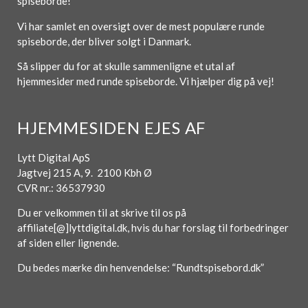
spiseborde!
Vi har samlet en oversigt over de mest populære runde
spiseborde, der bliver solgt i Danmark.
Så slipper du for at skulle sammenligne et utal af
hjemmesider med runde spiseborde. Vi hjælper dig på vej!
HJEMMESIDEN EJES AF
Lytt Digital ApS
Jagtvej 215 A, 9. 2100 Kbh Ø
CVR nr.: 36537930
Du er velkommen til at skrive til os på
affiliate[@]lyttdigital.dk, hvis du har forslag til forbedringer
af siden eller lignende.
Du bedes mærke din henvendelse: “Rundtspisebord.dk”