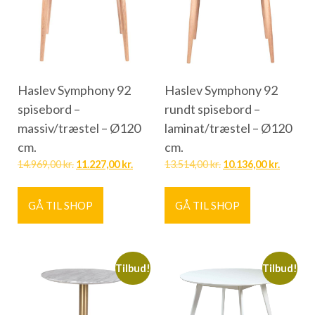
Haslev Symphony 92
Haslev Symphony 92
spisebord –
rundt spisebord –
massiv/træstel – Ø120
laminat/træstel – Ø120
cm.
cm.
14.969,00
kr.
11.227,00
kr.
13.514,00
kr.
10.136,00
kr.
GÅ TIL SHOP
GÅ TIL SHOP
Tilbud!
Tilbud!