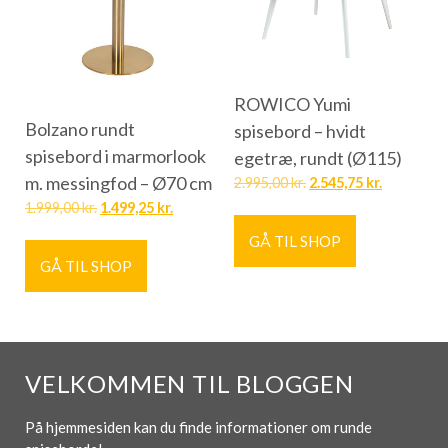
ROWICO Yumi
Bolzano rundt
spisebord – hvidt
spisebord i marmorlook
egetræ, rundt (Ø115)
m. messingfod – Ø70 cm
2.995,00
kr.
2.545,75
kr.
1.999,00
kr.
1.499,25
kr.
GÅ TIL SHOP
GÅ TIL SHOP
VELKOMMEN TIL BLOGGEN
På hjemmesiden kan du finde informationer om runde