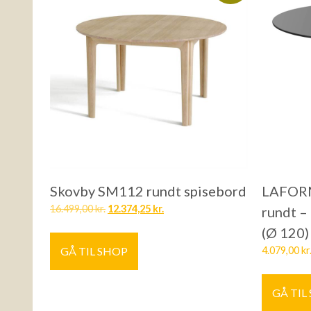
Skovby SM112 rundt spisebord
LAFORM
16.499,00
kr.
12.374,25
kr.
rundt – 
(Ø 120)
GÅ TIL SHOP
4.079,00
kr
GÅ TIL