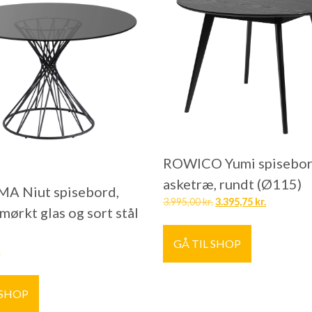
ROWICO Yumi spisebord
asketræ, rundt (Ø115)
A Niut spisebord,
3.995,00
kr.
3.395,75
kr.
mørkt glas og sort stål
GÅ TIL SHOP
.
 SHOP