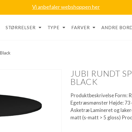
Vi anbefaler webshoppen her
STØRRELSER
TYPE
FARVER
ANDRE BORD
 Black
JUBI RUNDT S
BLACK
Produktbeskrivelse Form: R
Egetræsmønster Højde: 73 
Asketræ Lamineret og lakere
matt (s-matt > 5 gloss) Pro