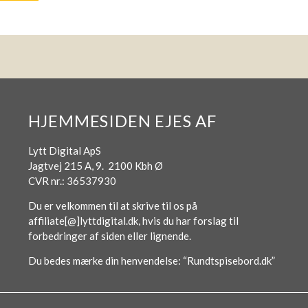
HJEMMESIDEN EJES AF
Lytt Digital ApS
Jagtvej 215 A, 9. 2100 Kbh Ø
CVR nr.: 36537930
Du er velkommen til at skrive til os på
affiliate[@]lyttdigital.dk, hvis du har forslag til
forbedringer af siden eller lignende.
Du bedes mærke din henvendelse: “Rundtspisebord.dk”