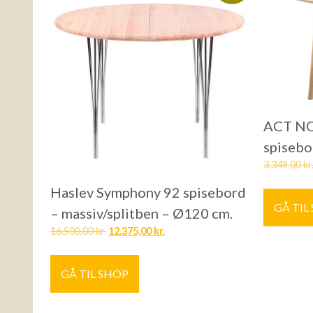
ACT NO
spisebo
3.349,00
kr
Haslev Symphony 92 spisebord
GÅ TIL
– massiv/splitben – Ø120 cm.
16.500,00
kr.
12.375,00
kr.
GÅ TIL SHOP