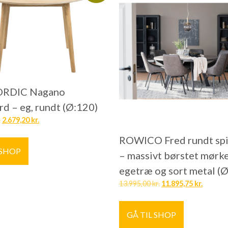
RDIC Nagano
rd – eg, rundt (Ø:120)
.
2.679,20
kr.
ROWICO Fred rundt sp
 SHOP
– massivt børstet mørk
egetræ og sort metal (
13.995,00
kr.
11.895,75
kr.
GÅ TIL SHOP