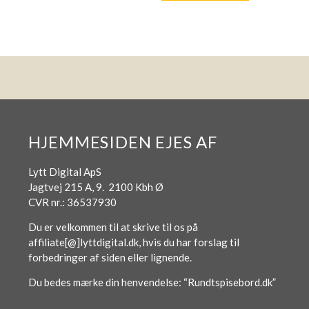
HJEMMESIDEN EJES AF
Lytt Digital ApS
Jagtvej 215 A, 9. 2100 Kbh Ø
CVR nr.: 36537930
Du er velkommen til at skrive til os på
affiliate[@]lyttdigital.dk, hvis du har forslag til
forbedringer af siden eller lignende.
Du bedes mærke din henvendelse: “Rundtspisebord.dk”