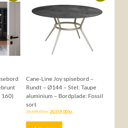
isebord
Cane-Line Joy spisebord –
ebrunt
Rundt – Ø144 – Stel: Taupe
Ø 160)
aluminium – Bordplade: Fossil
sort
25.699,00
kr.
20.559,00
kr.