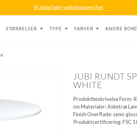
Vi anbefaler webshoppen her
STØRRELSER
TYPE
FARVER
ANDRE BORD
te
JUBI RUNDT S
WHITE
Produktbeskrivelse Form: R
cm Materialer: Asketræ Lam
Finish Overflade: semi-gloss
Produktcertificering: FSC 