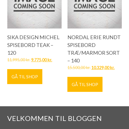
SIKA DESIGN MICHEL
NORDAL ERIE RUNDT
SPISEBORD TEAK –
SPISEBORD
120
TRÆ/MARMOR SORT
11.995,00
kr.
9.775,00
kr.
– 140
15.500,00
kr.
10.329,00
kr.
GÅ TIL SHOP
GÅ TIL SHOP
VELKOMMEN TIL BLOGGEN