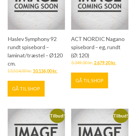
Haslev Symphony 92
ACT NORDIC Nagano
rundt spisebord –
spisebord – eg, rundt
laminat/træstel – Ø120
(Ø:120)
cm.
3.349,00
kr.
2.679,20
kr.
13.514,00
kr.
10.136,00
kr.
GÅ TIL SHOP
GÅ TIL SHOP
Tilbud!
Tilbud!