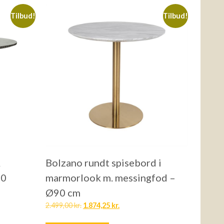
Tilbud!
Tilbud!
A
Bolzano rundt spisebord i
20
marmorlook m. messingfod –
Ø90 cm
2.499,00
kr.
1.874,25
kr.