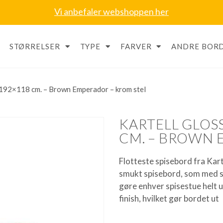
Vi anbefaler webshoppen her
STØRRELSER
TYPE
FARVER
ANDRE BORD
– 192×118 cm. – Brown Emperador – krom stel
KARTELL GLOSS
CM. – BROWN 
Flotteste spisebord fra Kar
smukt spisebord, som med si
gøre enhver spisestue helt 
finish, hvilket gør bordet ut