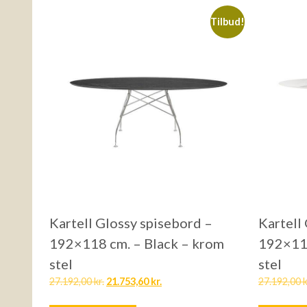
Tilbud!
Kartell Glossy spisebord –
Kartell
192×118 cm. – Black – krom
192×118
stel
stel
27.192,00
kr.
21.753,60
kr.
27.192,00
k