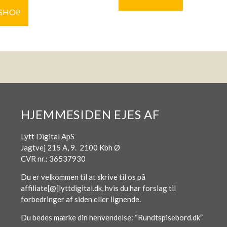
 SHOP
HJEMMESIDEN EJES AF
Lytt Digital ApS
Jagtvej 215 A, 9. 2100 Kbh Ø
CVR nr.: 36537930
Du er velkommen til at skrive til os på
affiliate[@]lyttdigital.dk, hvis du har forslag til
forbedringer af siden eller lignende.
Du bedes mærke din henvendelse: “Rundtspisebord.dk”