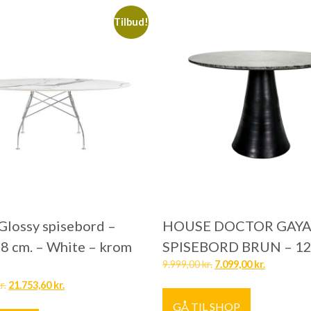
Tilbud!
 Glossy spisebord –
HOUSE DOCTOR GAY
 cm. – White – krom
SPISEBORD BRUN – 1
9.999,00
kr.
7.099,00
kr.
r.
21.753,60
kr.
GÅ TIL SHOP