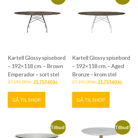
Kartell Glossy spisebord
Kartell Glossy spisebord
– 192×118 cm. – Brown
– 192×118 cm. – Aged
Emperador – sort stel
Bronze – krom stel
27.192,00
kr.
21.753,60
kr.
27.192,00
kr.
21.753,60
kr.
GÅ TIL SHOP
GÅ TIL SHOP
Tilbud!
Tilbud!