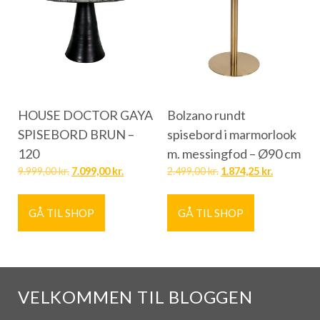
HOUSE DOCTOR GAYA
Bolzano rundt
SPISEBORD BRUN –
spisebord i marmorlook
120
m. messingfod – Ø90 cm
9.999,00
kr.
7.099,00
kr.
2.499,00
kr.
1.874,25
kr.
GÅ TIL SHOP
GÅ TIL SHOP
VELKOMMEN TIL BLOGGEN