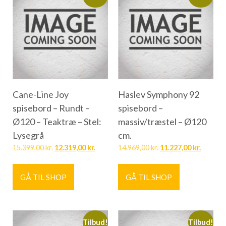
Cane-Line Joy
Haslev Symphony 92
spisebord – Rundt –
spisebord –
Ø120 – Teaktræ – Stel:
massiv/træstel – Ø120
Lysegrå
cm.
15.399,00
kr.
12.319,00
kr.
14.969,00
kr.
11.227,00
kr.
GÅ TIL SHOP
GÅ TIL SHOP
Tilbud!
Tilbud!