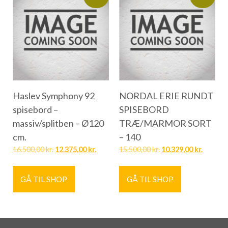
Haslev Symphony 92
NORDAL ERIE RUNDT
spisebord –
SPISEBORD
massiv/splitben – Ø120
TRÆ/MARMOR SORT
cm.
– 140
16.500,00
kr.
12.375,00
kr.
15.500,00
kr.
10.329,00
kr.
GÅ TIL SHOP
GÅ TIL SHOP