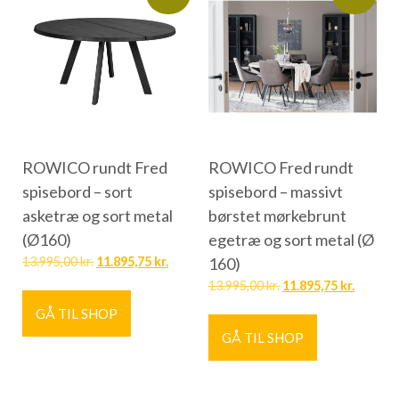
ROWICO rundt Fred
ROWICO Fred rundt
spisebord – sort
spisebord – massivt
asketræ og sort metal
børstet mørkebrunt
(Ø160)
egetræ og sort metal (Ø
13.995,00
kr.
11.895,75
kr.
160)
13.995,00
kr.
11.895,75
kr.
GÅ TIL SHOP
GÅ TIL SHOP