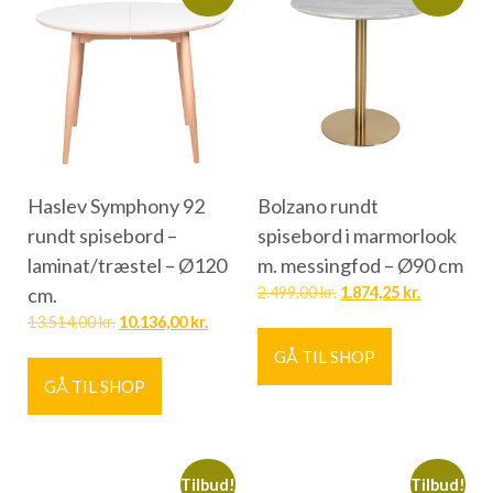
Haslev Symphony 92
Bolzano rundt
rundt spisebord –
spisebord i marmorlook
laminat/træstel – Ø120
m. messingfod – Ø90 cm
cm.
2.499,00
kr.
1.874,25
kr.
13.514,00
kr.
10.136,00
kr.
GÅ TIL SHOP
GÅ TIL SHOP
Tilbud!
Tilbud!