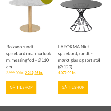
Bolzano rundt
LAFORMA Niut
spisebord i marmorlook
spisebord, rundt –
m. messingfod – Ø110
mørkt glas og sort stål
cm
(Ø 120)
2.999,00
kr.
2.249,25
kr.
4.079,00
kr.
GÅ TIL SHOP
GÅ TIL SHOP