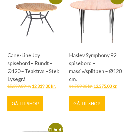
Cane-Line Joy
Haslev Symphony 92
spisebord – Rundt –
spisebord –
Ø120 – Teaktræ – Stel:
massiv/splitben – Ø120
Lysegrå
cm.
15.399,00
kr.
12.319,00
kr.
16.500,00
kr.
12.375,00
kr.
GÅ TIL SHOP
GÅ TIL SHOP
Tilbud!