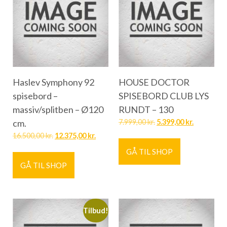
Haslev Symphony 92
HOUSE DOCTOR
spisebord –
SPISEBORD CLUB LYS
massiv/splitben – Ø120
RUNDT – 130
cm.
7.999,00
kr.
5.399,00
kr.
16.500,00
kr.
12.375,00
kr.
GÅ TIL SHOP
GÅ TIL SHOP
Tilbud!