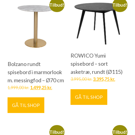
Tilbud!
Tilbud!
ROWICO Yumi
spisebord – sort
Bolzano rundt
asketræ, rundt (Ø115)
spisebord i marmorlook
3.995,00
kr.
3.395,75
kr.
m. messingfod – Ø70 cm
1.999,00
kr.
1.499,25
kr.
GÅ TIL SHOP
GÅ TIL SHOP
Tilbud!
Tilbud!