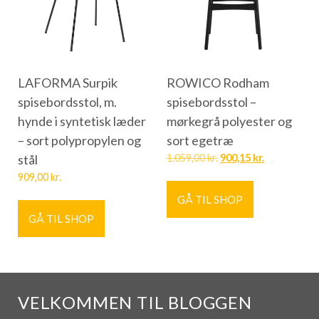
LAFORMA Surpik
ROWICO Rodham
spisebordsstol, m.
spisebordsstol –
hynde i syntetisk læder
mørkegrå polyester og
– sort polypropylen og
sort egetræ
stål
1.059,00
kr.
900,15
kr.
909,00
kr.
GÅ TIL SHOP
GÅ TIL SHOP
VELKOMMEN TIL BLOGGEN