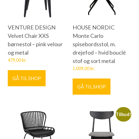
VENTURE DESIGN
HOUSE NORDIC
Velvet Chair XXS
Monte Carlo
børnestol – pink velour
spisebordsstol, m.
og metal
drejefod – hvid bouclé
479,00
kr.
stof og sort metal
1.009,00
kr.
GÅ TIL SHOP
GÅ TIL SHOP
Tilbud!