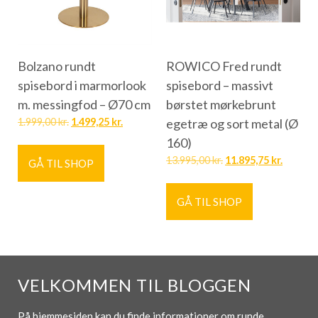
Bolzano rundt
ROWICO Fred rundt
spisebord i marmorlook
spisebord – massivt
m. messingfod – Ø70 cm
børstet mørkebrunt
1.999,00
kr.
1.499,25
kr.
egetræ og sort metal (Ø
160)
13.995,00
kr.
11.895,75
kr.
GÅ TIL SHOP
GÅ TIL SHOP
VELKOMMEN TIL BLOGGEN
På hjemmesiden kan du finde informationer om runde