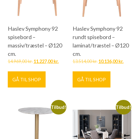
Haslev Symphony 92
Haslev Symphony 92
spisebord –
rundt spisebord –
massiv/træstel – Ø120
laminat/træstel – Ø120
cm.
cm.
14.969,00
kr.
11.227,00
kr.
13.514,00
kr.
10.136,00
kr.
GÅ TIL SHOP
GÅ TIL SHOP
Tilbud!
Tilbud!