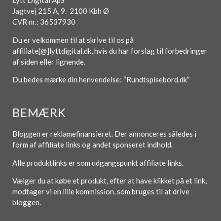
Lytt Digital ApS
Jagtvej 215 A, 9. 2100 Kbh Ø
CVR nr.: 36537930
Du er velkommen til at skrive til os på
affiliate[@]lyttdigital.dk, hvis du har forslag til forbedringer
af siden eller lignende.
Du bedes mærke din henvendelse: “Rundtspisebord.dk”
BEMÆRK
Bloggen er reklamefinansieret. Der annonceres således i
form af affiliate links og andet sponseret indhold.
Alle produktlinks er som udgangspunkt affiliate links.
Vælger du at købe et produkt, efter at have klikket på et link,
modtager vi en lille kommission, som bruges til at drive
bloggen.