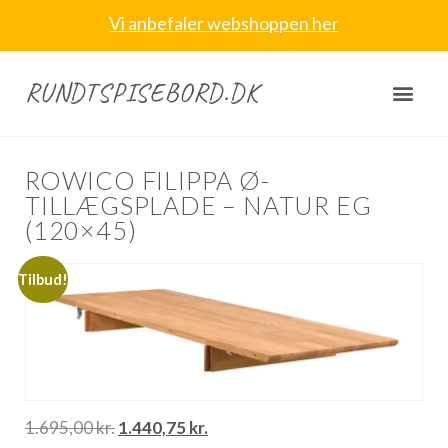
Vi anbefaler webshoppen her
RUNDTSPISEBORD.DK
ROWICO FILIPPA Ø-
TILLÆGSPLADE – NATUR EG
(120×45)
Tilbud!
1.695,00
kr.
1.440,75
kr.