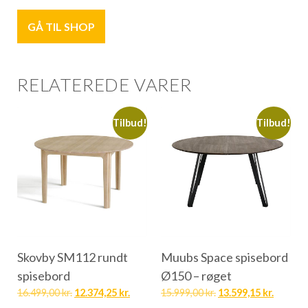
GÅ TIL SHOP
RELATEREDE VARER
Tilbud!
Tilbud!
Skovby SM112 rundt
Muubs Space spisebord
spisebord
Ø150 – røget
16.499,00
kr.
12.374,25
kr.
15.999,00
kr.
13.599,15
kr.