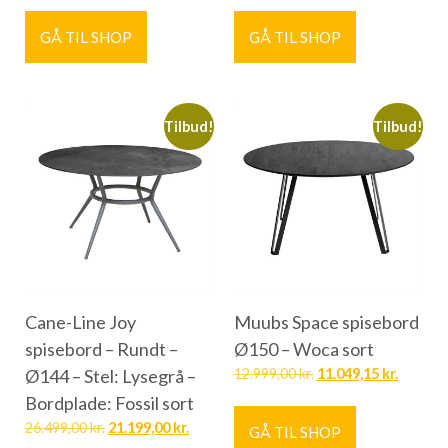
GÅ TIL SHOP
GÅ TIL SHOP
Tilbud!
Tilbud!
Cane-Line Joy
Muubs Space spisebord
spisebord – Rundt –
Ø150 – Woca sort
Ø144 – Stel: Lysegrå –
12.999,00
kr.
11.049,15
kr.
Bordplade: Fossil sort
26.499,00
kr.
21.199,00
kr.
GÅ TIL SHOP