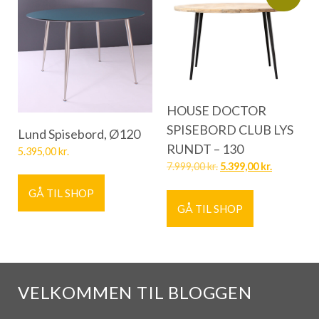
HOUSE DOCTOR
SPISEBORD CLUB LYS
Lund Spisebord, Ø120
RUNDT – 130
5.395,00
kr.
7.999,00
kr.
5.399,00
kr.
GÅ TIL SHOP
GÅ TIL SHOP
VELKOMMEN TIL BLOGGEN