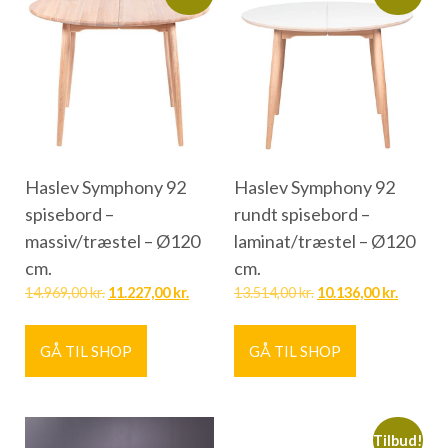
Haslev Symphony 92
Haslev Symphony 92
spisebord –
rundt spisebord –
massiv/træstel – Ø120
laminat/træstel – Ø120
cm.
cm.
14.969,00
kr.
11.227,00
kr.
13.514,00
kr.
10.136,00
kr.
GÅ TIL SHOP
GÅ TIL SHOP
Tilbud!