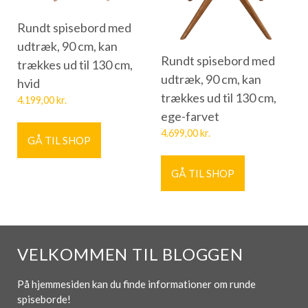
Rundt spisebord med
udtræk, 90 cm, kan
Rundt spisebord med
trækkes ud til 130 cm,
udtræk, 90 cm, kan
hvid
trækkes ud til 130 cm,
4.199,00
kr.
ege-farvet
4.699,00
kr.
GÅ TIL SHOP
GÅ TIL SHOP
VELKOMMEN TIL BLOGGEN
På hjemmesiden kan du finde informationer om runde
spiseborde!