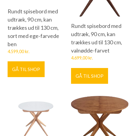
Rundt spisebord med
udtræk, 90 cm, kan
Rundt spisebord med
trækkes ud til 130 cm,
udtræk, 90 cm, kan
sort med ege-farvede
trækkes ud til 130 cm,
ben
valnødde-farvet
4.599,00
kr.
4.699,00
kr.
GÅ TIL SHOP
GÅ TIL SHOP