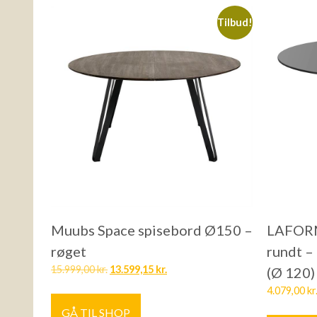
Tilbud!
Muubs Space spisebord Ø150 –
LAFORM
røget
rundt – 
15.999,00
kr.
13.599,15
kr.
(Ø 120)
4.079,00
kr
GÅ TIL SHOP