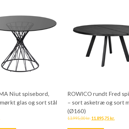
A Niut spisebord,
ROWICO rundt Fred sp
mørkt glas og sort stål
– sort asketræ og sort 
(Ø160)
.
13.995,00
kr.
11.895,75
kr.