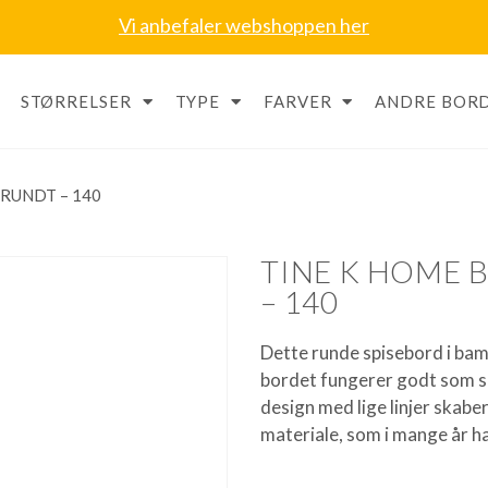
Vi anbefaler webshoppen her
STØRRELSER
TYPE
FARVER
ANDRE BORD
RUNDT – 140
TINE K HOME 
– 140
Dette runde spisebord i bamb
bordet fungerer godt som sp
design med lige linjer skab
materiale, som i mange år h