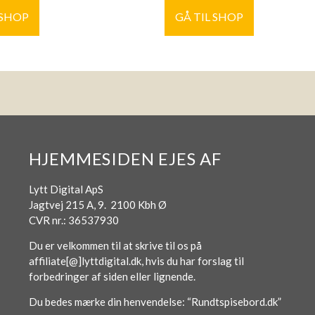
 SHOP
GÅ TIL SHOP
HJEMMESIDEN EJES AF
Lytt Digital ApS
Jagtvej 215 A, 9. 2100 Kbh Ø
CVR nr.: 36537930
Du er velkommen til at skrive til os på
affiliate[@]lyttdigital.dk, hvis du har forslag til
forbedringer af siden eller lignende.
Du bedes mærke din henvendelse: “Rundtspisebord.dk”