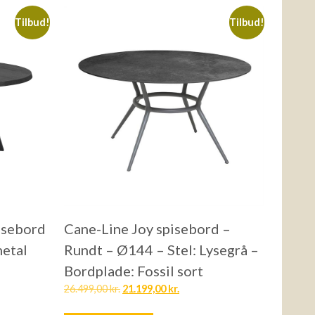
Tilbud!
Tilbud!
isebord
Cane-Line Joy spisebord –
metal
Rundt – Ø144 – Stel: Lysegrå –
Bordplade: Fossil sort
26.499,00
kr.
21.199,00
kr.