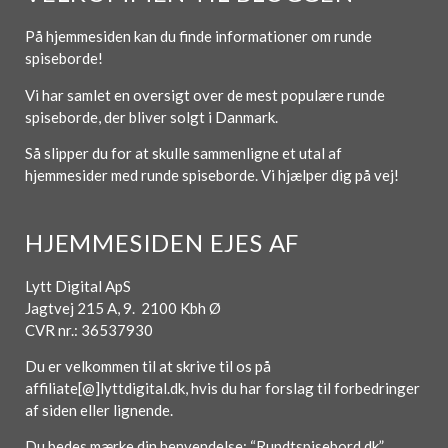
På hjemmesiden kan du finde informationer om runde
spiseborde!
Vi har samlet en oversigt over de mest populære runde
spiseborde, der bliver solgt i Danmark.
Så slipper du for at skulle sammenligne et utal af
hjemmesider med runde spiseborde. Vi hjælper dig på vej!
HJEMMESIDEN EJES AF
Lytt Digital ApS
Jagtvej 215 A, 9. 2100 Kbh Ø
CVR nr.: 36537930
Du er velkommen til at skrive til os på
affiliate[@]lyttdigital.dk, hvis du har forslag til forbedringer
af siden eller lignende.
Du bedes mærke din henvendelse: “Rundtspisebord.dk”