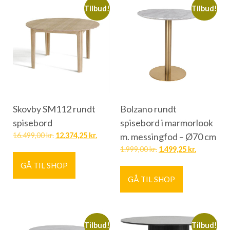
Tilbud!
Tilbud!
Skovby SM112 rundt
Bolzano rundt
spisebord
spisebord i marmorlook
16.499,00
kr.
12.374,25
kr.
m. messingfod – Ø70 cm
1.999,00
kr.
1.499,25
kr.
GÅ TIL SHOP
GÅ TIL SHOP
Tilbud!
Tilbud!