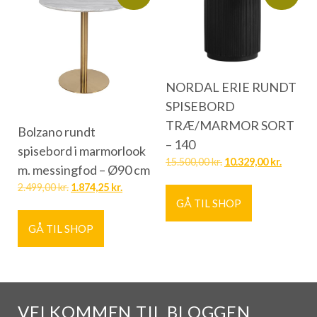
NORDAL ERIE RUNDT
SPISEBORD
TRÆ/MARMOR SORT
Bolzano rundt
– 140
spisebord i marmorlook
15.500,00
kr.
10.329,00
kr.
m. messingfod – Ø90 cm
2.499,00
kr.
1.874,25
kr.
GÅ TIL SHOP
GÅ TIL SHOP
VELKOMMEN TIL BLOGGEN