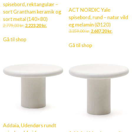
spisebord, rektangulær –
ACT NORDIC Yale
sort Grantham keramik og
spisebord, rund – natur vild
sort metal (140×80)
eg melamin (Ø120)
2.779,00
kr.
2.223,20
kr.
3.359,00
kr.
2.687,20
kr.
Gå til shop
Gå til shop
Addaia, Udendørs rundt