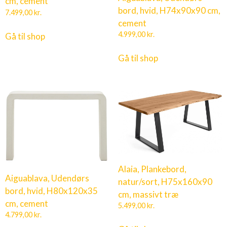
cm, cement
bord, hvid, H74x90x90 cm,
7.499,00
kr.
cement
4.999,00
kr.
Gå til shop
Gå til shop
Alaia, Plankebord,
Aiguablava, Udendørs
natur/sort, H75x160x90
bord, hvid, H80x120x35
cm, massivt træ
cm, cement
5.499,00
kr.
4.799,00
kr.