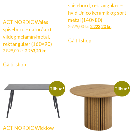
spisebord, rektangulær –
hvid Unico keramik og sort
metal (140×80)
ACT NORDIC Wales
2.779,00
kr.
2.223,20
kr.
spisebord – natur/sort
vildegmelamin/metal,
Gå til shop
rektangulær (160×90)
2.829,00
kr.
2.263,20
kr.
Gå til shop
Tilbud!
Tilbud!
ACT NORDIC Wicklow