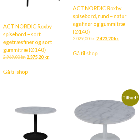
ACT NORDIC Roxby
spisebord, rund – natur
egefiner og gummitræ
ACT NORDIC Roxby
(Ø140)
spisebord – sort
3.029,00
kr.
2.423,20
kr.
egetræsfiner og sort
gummitræ (Ø140)
Gå til shop
2.969,00
kr.
2.375,20
kr.
Gå til shop
Tilbud!