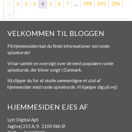
←
1
2
3
4
5
6
7
…
394
395
396
→
VELKOMMEN TIL BLOGGEN
På hjemmesiden kan du finde informationer om runde
spiseborde!
Vi har samlet en oversigt over de mest populære runde
spiseborde, der bliver solgt i Danmark.
Så slipper du for at skulle sammenligne et utal af
hjemmesider med runde spiseborde. Vi hjælper dig på vej!
HJEMMESIDEN EJES AF
Lytt Digital ApS
Jagtvej 215 A, 9. 2100 Kbh Ø