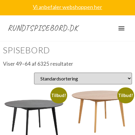
Vi anbefaler webshoppen her
RUNDTSPISEBORD.DK
Forside
/
Spisebord
/ Side 4
SPISEBORD
Viser 49–64 af 6325 resultater
Tilbud!
Tilbud!