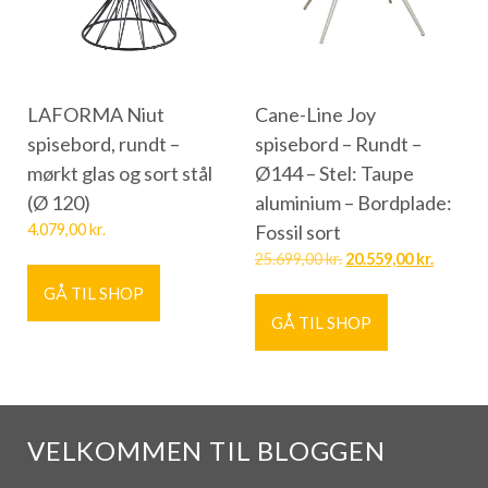
LAFORMA Niut
Cane-Line Joy
spisebord, rundt –
spisebord – Rundt –
mørkt glas og sort stål
Ø144 – Stel: Taupe
(Ø 120)
aluminium – Bordplade:
4.079,00
kr.
Fossil sort
25.699,00
kr.
20.559,00
kr.
GÅ TIL SHOP
GÅ TIL SHOP
VELKOMMEN TIL BLOGGEN