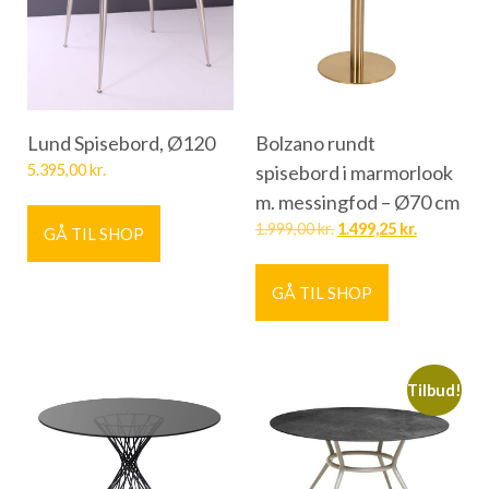
Lund Spisebord, Ø120
Bolzano rundt
5.395,00
kr.
spisebord i marmorlook
m. messingfod – Ø70 cm
1.999,00
kr.
1.499,25
kr.
GÅ TIL SHOP
GÅ TIL SHOP
Tilbud!