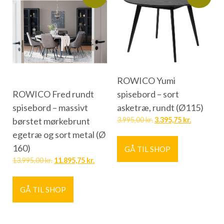
ROWICO Yumi
spisebord – sort
ROWICO Fred rundt
asketræ, rundt (Ø115)
spisebord – massivt
3.995,00
kr.
3.395,75
kr.
børstet mørkebrunt
egetræ og sort metal (Ø
160)
GÅ TIL SHOP
13.995,00
kr.
11.895,75
kr.
GÅ TIL SHOP