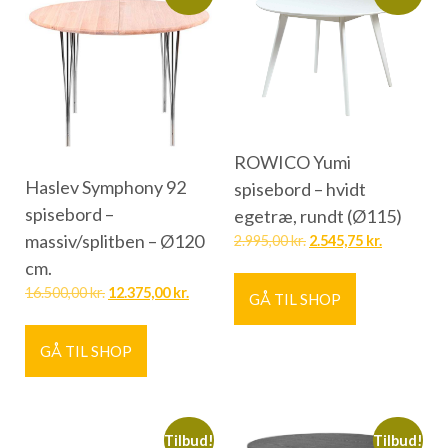
ROWICO Yumi
Haslev Symphony 92
spisebord – hvidt
spisebord –
egetræ, rundt (Ø115)
massiv/splitben – Ø120
2.995,00
kr.
2.545,75
kr.
cm.
16.500,00
kr.
12.375,00
kr.
GÅ TIL SHOP
GÅ TIL SHOP
Tilbud!
Tilbud!