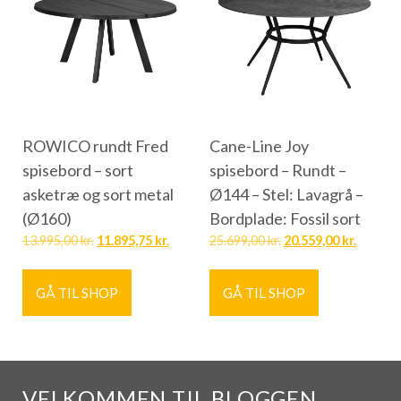
ROWICO rundt Fred
Cane-Line Joy
spisebord – sort
spisebord – Rundt –
asketræ og sort metal
Ø144 – Stel: Lavagrå –
(Ø160)
Bordplade: Fossil sort
13.995,00
kr.
11.895,75
kr.
25.699,00
kr.
20.559,00
kr.
GÅ TIL SHOP
GÅ TIL SHOP
VELKOMMEN TIL BLOGGEN