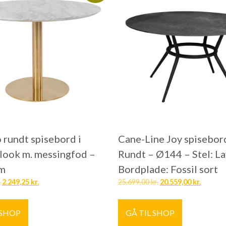
 rundt spisebord i
Cane-Line Joy spisebor
ook m. messingfod –
Rundt – Ø144 – Stel: La
m
Bordplade: Fossil sort
.
2.249,25
kr.
25.699,00
kr.
20.559,00
kr.
 SHOP
GÅ TIL SHOP