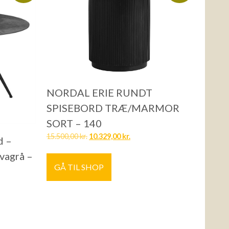
NORDAL ERIE RUNDT
SPISEBORD TRÆ/MARMOR
SORT – 140
15.500,00
kr.
10.329,00
kr.
d –
vagrå –
GÅ TIL SHOP