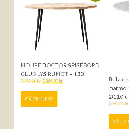
HOUSE DOCTOR SPISEBORD
CLUB LYS RUNDT – 130
Bolzano
7.999,00
kr.
5.399,00
kr.
marmorl
Ø110 c
GÅ TIL SHOP
2.999,00
kr
GÅ TIL