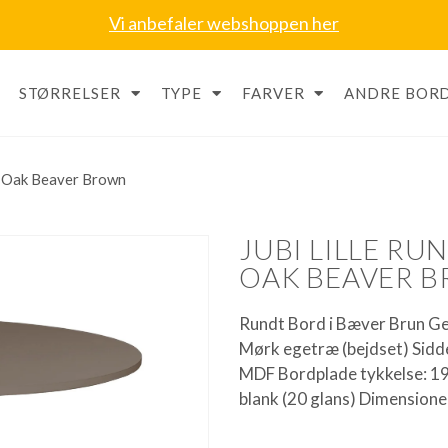
Vi anbefaler webshoppen her
STØRRELSER
TYPE
FARVER
ANDRE BORD
cm Oak Beaver Brown
JUBI LILLE RU
OAK BEAVER 
Rundt Bord i Bæver Brun Ge
Mørk egetræ (bejdset) Sidde
MDF Bordplade tykkelse: 19
blank (20 glans) Dimension