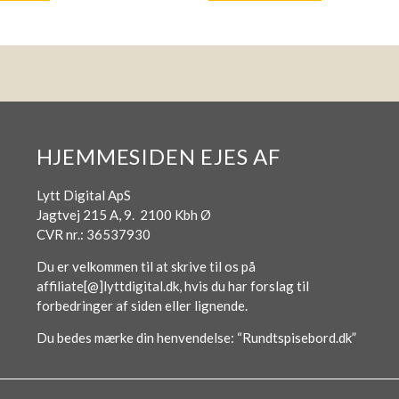
HJEMMESIDEN EJES AF
Lytt Digital ApS
Jagtvej 215 A, 9. 2100 Kbh Ø
CVR nr.: 36537930
Du er velkommen til at skrive til os på
affiliate[@]lyttdigital.dk, hvis du har forslag til
forbedringer af siden eller lignende.
Du bedes mærke din henvendelse: “Rundtspisebord.dk”