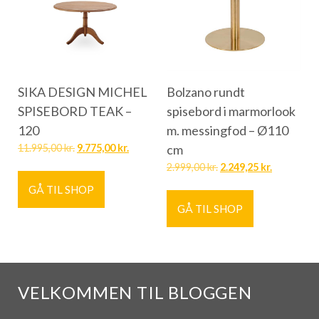
SIKA DESIGN MICHEL
Bolzano rundt
SPISEBORD TEAK –
spisebord i marmorlook
120
m. messingfod – Ø110
11.995,00
kr.
9.775,00
kr.
cm
2.999,00
kr.
2.249,25
kr.
GÅ TIL SHOP
GÅ TIL SHOP
VELKOMMEN TIL BLOGGEN