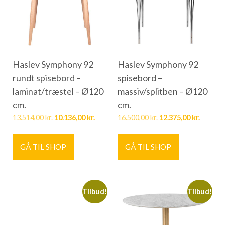
Haslev Symphony 92
Haslev Symphony 92
rundt spisebord –
spisebord –
laminat/træstel – Ø120
massiv/splitben – Ø120
cm.
cm.
13.514,00
kr.
10.136,00
kr.
16.500,00
kr.
12.375,00
kr.
GÅ TIL SHOP
GÅ TIL SHOP
Tilbud!
Tilbud!