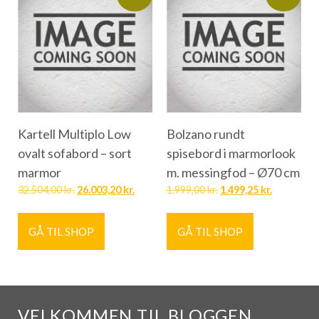
Kartell Multiplo Low
Bolzano rundt
ovalt sofabord – sort
spisebord i marmorlook
marmor
m. messingfod – Ø70 cm
32.504,00
kr.
26.003,20
kr.
1.999,00
kr.
1.499,25
kr.
GÅ TIL SHOP
GÅ TIL SHOP
VELKOMMEN TIL BLOGGEN