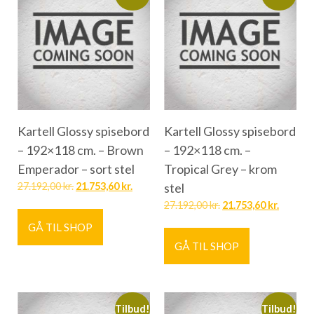
Kartell Glossy spisebord
Kartell Glossy spisebord
– 192×118 cm. – Brown
– 192×118 cm. –
Emperador – sort stel
Tropical Grey – krom
27.192,00
kr.
21.753,60
kr.
stel
27.192,00
kr.
21.753,60
kr.
GÅ TIL SHOP
GÅ TIL SHOP
Tilbud!
Tilbud!